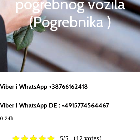
pogrebnog vozila
(Pogrebnika )
Viber i WhatsApp +38766162418
Viber i WhatsApp DE : +4915774564467
0-24h
5/5 - (12 votes)