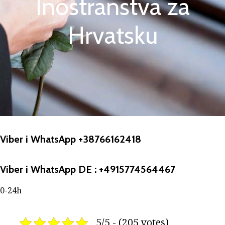
Inostranstva za
Hrvatsku
Viber i WhatsApp +38766162418
Viber i WhatsApp DE : +4915774564467
0-24h
5/5 - (205 votes)