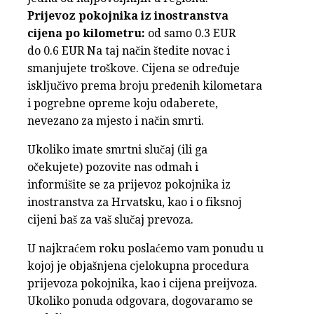
Prijevoz pokojnika iz inostranstva
cijena po kilometru:
od samo 0.3 EUR
do 0.6 EUR Na taj način štedite novac i
smanjujete troškove. Cijena se određuje
isključivo prema broju pređenih kilometara
i pogrebne opreme koju odaberete,
nevezano za mjesto i način smrti.
Ukoliko imate smrtni slučaj (ili ga
očekujete) pozovite nas odmah i
informišite se za prijevoz pokojnika iz
inostranstva za Hrvatsku, kao i o fiksnoj
cijeni baš za vaš slučaj prevoza.
U najkraćem roku poslaćemo vam ponudu u
kojoj je objašnjena cjelokupna procedura
prijevoza pokojnika, kao i cijena preijvoza.
Ukoliko ponuda odgovara, dogovaramo se