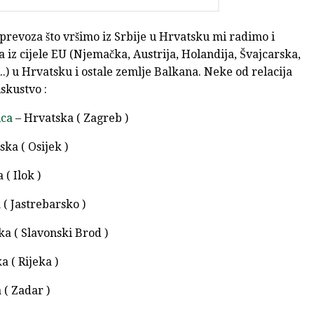
revoza što vršimo iz Srbije u Hrvatsku mi radimo i
 iz cijele EU (Njemačka, Austrija, Holandija, Švajcarska,
.) u Hrvatsku i ostale zemlje Balkana. Neke od relacija
skustvo :
ica
– Hrvatska ( Zagreb )
ka ( Osijek )
( Ilok )
( Jastrebarsko )
a ( Slavonski Brod )
a ( Rijeka )
 ( Zadar )