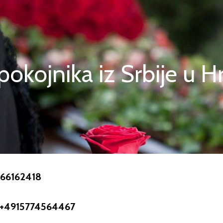
pokojnika iz Srbije u H
766162418
: +4915774564467