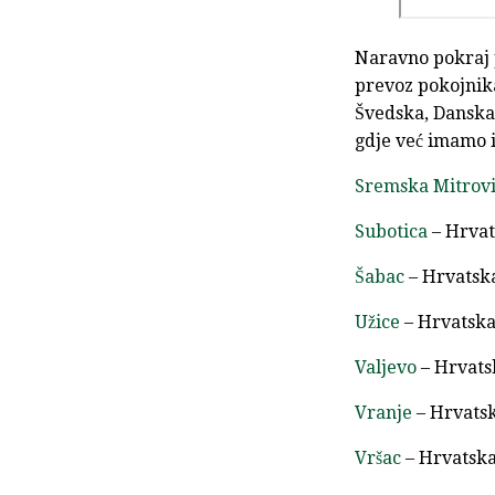
Naravno pokraj p
prevoz pokojnika
Švedska, Danska.
gdje već imamo i
Sremska Mitrov
Subotica
– Hrvats
Šabac
– Hrvatska 
Užice
– Hrvatska 
Valjevo
– Hrvatsk
Vranje
– Hrvatsk
Vršac
– Hrvatska