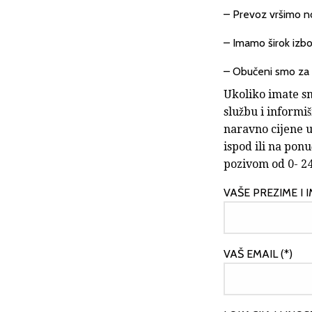
– Prevoz vršimo n
– Imamo širok izb
– Obučeni smo za p
Ukoliko imate sm
službu i informiš
naravno cijene u
ispod ili na pon
pozivom od 0- 2
VAŠE PREZIME I 
VAŠ EMAIL (*)