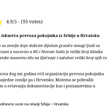
4.9/5 - (93 votes)
a iskustva prevoza pokojnika iz Srbije u Hrvatsku
.
a su zemlje koje dobrim dijelom graniče mnogi ljudi su
zani a naravno u BG i Novom Sadu je veliki broj klinika
atske masovno idu na liječenje i nažalost veliki broj njih tu
oza dug niz godina vrši organizaciju prevoza pokojnika
 susjedne zemlje pa i Hrvatsku. Možemo se pohvaliti
om u rešavanju dokumentacije kao i poznanstvima u
odnevno voze na relaciji Srbija – Hrvatska