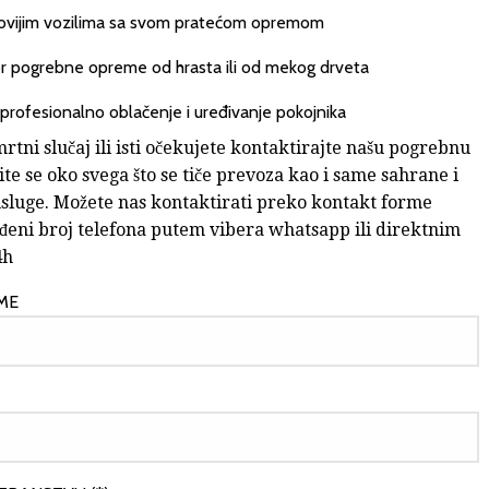
ovijim vozilima sa svom pratećom opremom
or pogrebne opreme od hrasta ili od mekog drveta
rofesionalno oblačenje i uređivanje pokojnika
rtni slučaj ili isti očekujete kontaktirajte našu pogrebnu
ite se oko svega što se tiče prevoza kao i same sahrane i
sluge. Možete nas kontaktirati preko kontakt forme
uđeni broj telefona putem vibera whatsapp ili direktnim
4h
IME