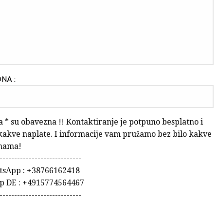
NA :
a * su obavezna !! Kontaktiranje je potpuno besplatno i
kakve naplate. I informacije vam pružamo bez bilo kakve
nama!
----------------------------
atsApp : +38766162418
p DE : +4915774564467
----------------------------