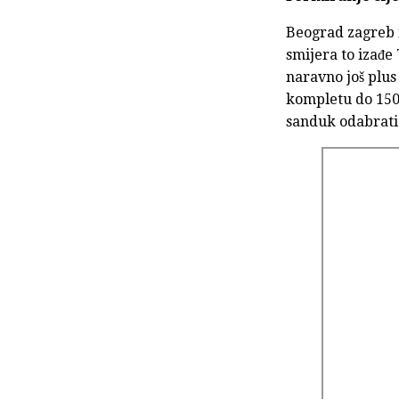
Beograd zagreb 
smijera to izađe
naravno još plu
kompletu do 1500
sanduk odabrati