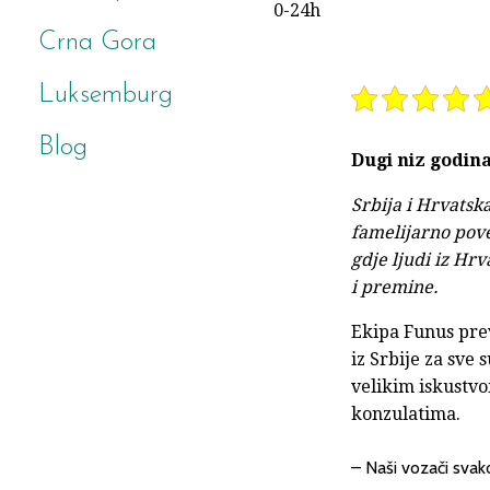
0-24h
Crna Gora
Luksemburg
Blog
Dugi niz godin
Srbija i Hrvatsk
famelijarno pove
gdje ljudi iz Hrv
i premine.
Ekipa Funus prev
iz Srbije za sve
velikim iskustv
konzulatima.
– Naši vozači svak