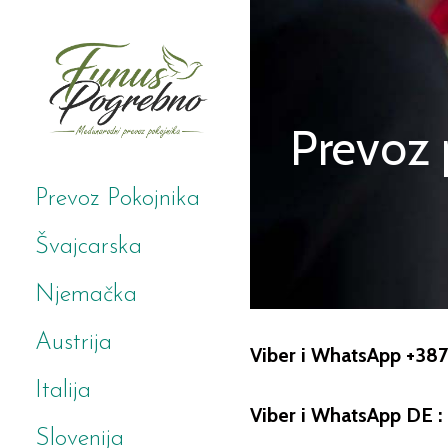
Skip
to
content
Prevoz 
Prevoz pokojnika iz
FUNUS
Inostranstva
POGREBNO
Prevoz Pokojnika
Švajcarska
Njemačka
Austrija
Viber i WhatsApp +38
Italija
Viber i WhatsApp DE 
Slovenija