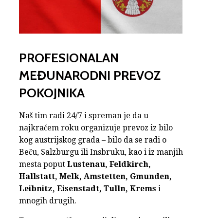
PROFESIONALAN
MEĐUNARODNI PREVOZ
POKOJNIKA
Naš tim radi 24/7 i spreman je da u
najkraćem roku organizuje prevoz iz bilo
kog austrijskog grada – bilo da se radi o
Beču, Salzburgu ili Insbruku, kao i iz manjih
mesta poput
Lustenau, Feldkirch,
Hallstatt, Melk, Amstetten, Gmunden,
Leibnitz, Eisenstadt, Tulln, Krems
i
mnogih drugih.