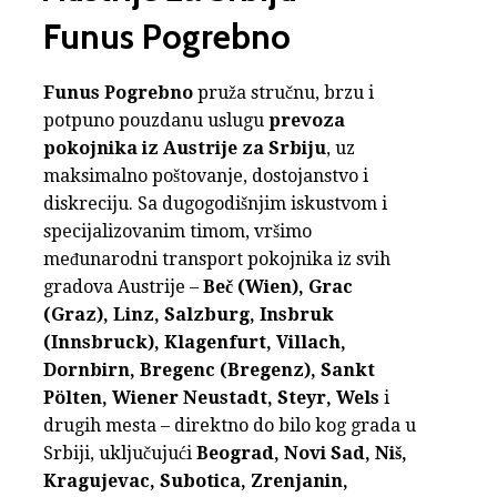
Funus Pogrebno
Funus Pogrebno
pruža stručnu, brzu i
potpuno pouzdanu uslugu
prevoza
pokojnika iz Austrije za Srbiju
, uz
maksimalno poštovanje, dostojanstvo i
diskreciju. Sa dugogodišnjim iskustvom i
specijalizovanim timom, vršimo
međunarodni transport pokojnika iz svih
gradova Austrije –
Beč (Wien), Grac
(Graz), Linz, Salzburg, Insbruk
(Innsbruck), Klagenfurt, Villach,
Dornbirn, Bregenc (Bregenz), Sankt
Pölten, Wiener Neustadt, Steyr, Wels
i
drugih mesta – direktno do bilo kog grada u
Srbiji, uključujući
Beograd, Novi Sad, Niš,
Kragujevac, Subotica, Zrenjanin,