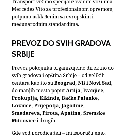
Transport vršimo specijalizovanim vozilima
Mercedes Vito sa profesionalnom opremom,
potpuno usklađenim sa evropskim i
međunarodnim standardima.
PREVOZ DO SVIH GRADOVA
SRBIJE
Prevoz pokojnika organizujemo direktno do
svih gradova i opština Srbije – od velikih
centara kao što su
Beograd, Niš i Novi Sad
,
do manjih mesta poput
Arilja, Ivanjice,
Prokuplja, Kikinde, Bačke Palanke,
Loznice, Prijepolja, Jagodine,
Smedereva, Pirota, Apatina, Sremske
Mitrovice
i drugih.
Gde god porodica želi – mi isporučujemo.