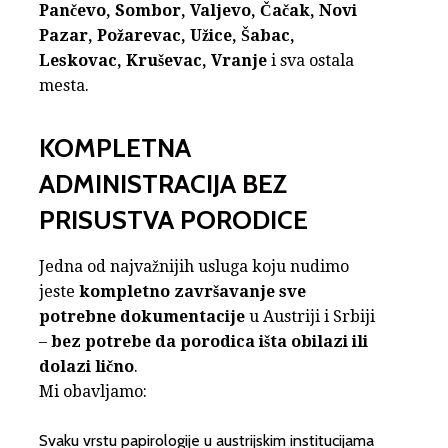
Pančevo, Sombor, Valjevo, Čačak, Novi
Pazar, Požarevac, Užice, Šabac,
Leskovac, Kruševac, Vranje
i sva ostala
mesta.
KOMPLETNA
ADMINISTRACIJA BEZ
PRISUSTVA PORODICE
Jedna od najvažnijih usluga koju nudimo
jeste
kompletno završavanje sve
potrebne dokumentacije
u Austriji i Srbiji
–
bez potrebe da porodica išta obilazi ili
dolazi lično
.
Mi obavljamo:
Svaku vrstu papirologije u austrijskim institucijama