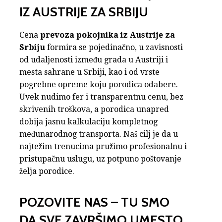
IZ AUSTRIJE ZA SRBIJU
Cena
prevoza pokojnika iz Austrije za
Srbiju
formira se pojedinačno, u zavisnosti
od udaljenosti između grada u Austriji i
mesta sahrane u Srbiji, kao i od vrste
pogrebne opreme koju porodica odabere.
Uvek nudimo fer i transparentnu cenu, bez
skrivenih troškova, a porodica unapred
dobija jasnu kalkulaciju kompletnog
međunarodnog transporta. Naš cilj je da u
najtežim trenucima pružimo profesionalnu i
pristupačnu uslugu, uz potpuno poštovanje
želja porodice.
POZOVITE NAS – TU SMO
DA SVE ZAVRŠIMO UMESTO