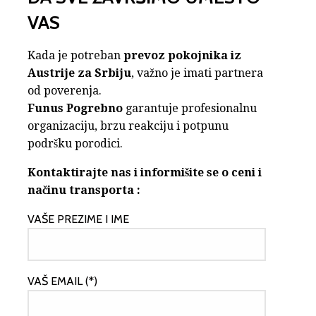
VAS
Kada je potreban
prevoz pokojnika iz
Austrije za Srbiju
, važno je imati partnera
od poverenja.
Funus Pogrebno
garantuje profesionalnu
organizaciju, brzu reakciju i potpunu
podršku porodici.
Kontaktirajte nas i informišite se o ceni i
načinu transporta :
VAŠE PREZIME I IME
VAŠ EMAIL (*)