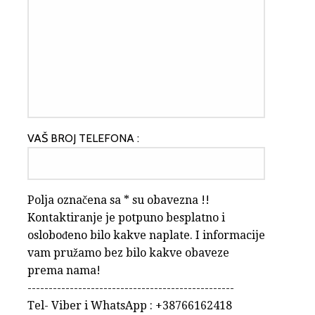
VAŠ BROJ TELEFONA :
Polja označena sa * su obavezna !!
Kontaktiranje je potpuno besplatno i
oslobođeno bilo kakve naplate. I informacije
vam pružamo bez bilo kakve obaveze
prema nama!
-------------------------------------------------
Tel- Viber i WhatsApp : +38766162418