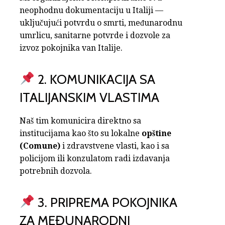
neophodnu dokumentaciju u Italiji —
uključujući potvrdu o smrti, međunarodnu
umrlicu, sanitarne potvrde i dozvole za
izvoz pokojnika van Italije.
2. KOMUNIKACIJA SA
ITALIJANSKIM VLASTIMA
Naš tim komunicira direktno sa
institucijama kao što su lokalne
opštine
(Comune)
i zdravstvene vlasti, kao i sa
policijom ili konzulatom radi izdavanja
potrebnih dozvola.
3. PRIPREMA POKOJNIKA
ZA MEĐUNARODNI