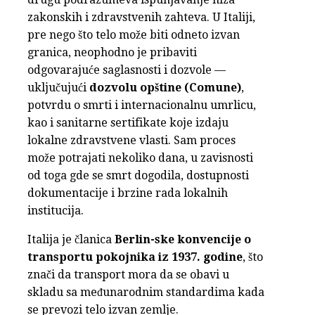
zakonskih i zdravstvenih zahteva. U Italiji,
pre nego što telo može biti odneto izvan
granica, neophodno je pribaviti
odgovarajuće saglasnosti i dozvole —
uključujući
dozvolu opštine (Comune)
,
potvrdu o smrti i internacionalnu umrlicu,
kao i sanitarne sertifikate koje izdaju
lokalne zdravstvene vlasti. Sam proces
može potrajati nekoliko dana, u zavisnosti
od toga gde se smrt dogodila, dostupnosti
dokumentacije i brzine rada lokalnih
institucija.
Italija je članica
Berlin-ske konvencije o
transportu pokojnika iz 1937. godine
, što
znači da transport mora da se obavi u
skladu sa međunarodnim standardima kada
se prevozi telo izvan zemlje.