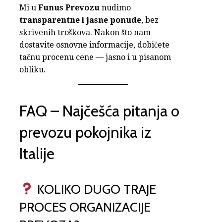
Mi u
Funus Prevozu
nudimo
transparentne i jasne ponude
, bez
skrivenih troškova. Nakon što nam
dostavite osnovne informacije, dobićete
tačnu procenu cene — jasno i u pisanom
obliku.
FAQ – Najčešća pitanja o
prevozu pokojnika iz
Italije
KOLIKO DUGO TRAJE
PROCES ORGANIZACIJE