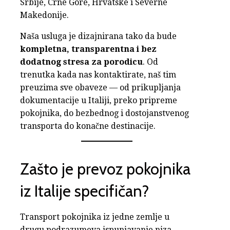
Srbije, Crne Gore, Hrvatske i Severne
Makedonije.
Naša usluga je dizajnirana tako da bude
kompletna, transparentna i bez
dodatnog stresa za porodicu
. Od
trenutka kada nas kontaktirate, naš tim
preuzima sve obaveze — od prikupljanja
dokumentacije u Italiji, preko pripreme
pokojnika, do bezbednog i dostojanstvenog
transporta do konačne destinacije.
Zašto je prevoz pokojnika
iz Italije specifičan?
Transport pokojnika iz jedne zemlje u
drugu podrazumeva ispunjavanje niza