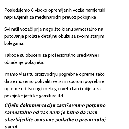
Posjedujemo 6 visoko opremljenih vozila namjenski
napravljenih za međunarodni prevoz pokojnika
Svi naši vozači prije nego što krenu samostalno na
putovanja prolaze detaljnu obuku sa svojim starijim
kolegama.
Takođe su obučeni za profesionalno uređivanje i
oblačenje pokojnika.
Imamo vlastitu proizvodnju pogrebne opreme tako
da se možemo pohvaliti velikim izborom pogrebne
opreme od tvrdog i mekog drveta kao i odijela za
pokojnike jastuke garniture itd..
Cijelu dokumentaciju završavamo potpuno
samostalno od vas nam je bitno da nam
obezbijedite osnovne podatke o preminuloj
osobi.