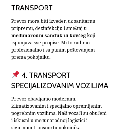
TRANSPORT
Prevoz mora biti izveden uz sanitarnu
pripremu, dezinfekciju i smeštaj u
međunarodni sanduk ili kovčeg
koji
ispunjava sve propise. Mi to radimo
profesionalno i sa punim poštovanjem
prema pokojniku.
4. TRANSPORT
SPECIJALIZOVANIM VOZILIMA
Prevoz obavljamo modernim,
klimatizovanim i specijalno opremljenim
pogrebnim vozilima. Naši vozači su obučeni
i iskusni u međunarodnoj logistici i
sigurnom transportu pokojnika.