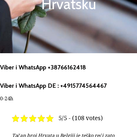
Hrvatsku
Viber i WhatsApp +38766162418
Viber i WhatsApp DE : +4915774564467
0-24h
5/5 - (108 votes)
Tačan broj Hrvata u Belgiji je teško reći zato