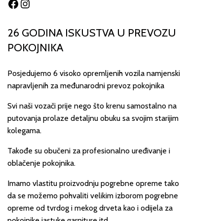
Facebook
Instagram
26 GODINA ISKUSTVA U PREVOZU
POKOJNIKA
Posjedujemo 6 visoko opremljenih vozila namjenski
napravljenih za međunarodni prevoz pokojnika
Svi naši vozači prije nego što krenu samostalno na
putovanja prolaze detaljnu obuku sa svojim starijim
kolegama.
Takođe su obučeni za profesionalno uređivanje i
oblačenje pokojnika.
Imamo vlastitu proizvodnju pogrebne opreme tako
da se možemo pohvaliti velikim izborom pogrebne
opreme od tvrdog i mekog drveta kao i odijela za
pokojnike jastuke garniture itd..