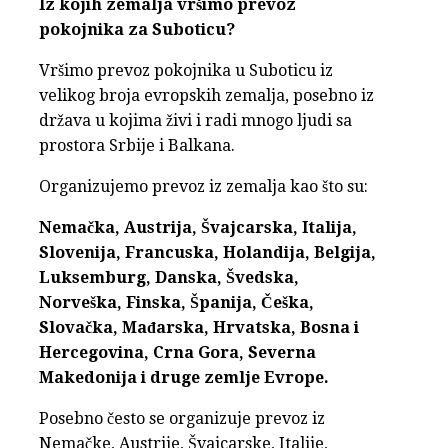
Iz kojih zemalja vršimo prevoz
pokojnika za Suboticu?
Vršimo prevoz pokojnika u Suboticu iz
velikog broja evropskih zemalja, posebno iz
država u kojima živi i radi mnogo ljudi sa
prostora Srbije i Balkana.
Organizujemo prevoz iz zemalja kao što su:
Nemačka, Austrija, Švajcarska, Italija,
Slovenija, Francuska, Holandija, Belgija,
Luksemburg, Danska, Švedska,
Norveška, Finska, Španija, Češka,
Slovačka, Mađarska, Hrvatska, Bosna i
Hercegovina, Crna Gora, Severna
Makedonija i druge zemlje Evrope.
Posebno često se organizuje prevoz iz
Nemačke, Austrije, Švajcarske, Italije,