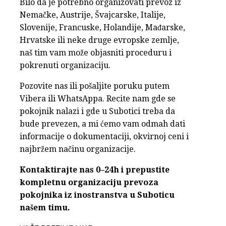
Bilo da je potrebno organizovati prevoz iz
Nemačke, Austrije, Švajcarske, Italije,
Slovenije, Francuske, Holandije, Mađarske,
Hrvatske ili neke druge evropske zemlje,
naš tim vam može objasniti proceduru i
pokrenuti organizaciju.
Pozovite nas ili pošaljite poruku putem
Vibera ili WhatsAppa. Recite nam gde se
pokojnik nalazi i gde u Subotici treba da
bude prevezen, a mi ćemo vam odmah dati
informacije o dokumentaciji, okvirnoj ceni i
najbržem načinu organizacije.
Kontaktirajte nas 0–24h i prepustite
kompletnu organizaciju prevoza
pokojnika iz inostranstva u Suboticu
našem timu.