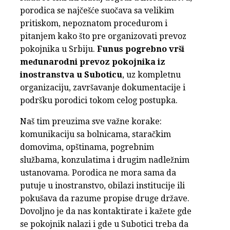
porodica se najčešće suočava sa velikim
pritiskom, nepoznatom procedurom i
pitanjem kako što pre organizovati prevoz
pokojnika u Srbiju.
Funus pogrebno vrši
međunarodni prevoz pokojnika iz
inostranstva u Suboticu
, uz kompletnu
organizaciju, završavanje dokumentacije i
podršku porodici tokom celog postupka.
Naš tim preuzima sve važne korake:
komunikaciju sa bolnicama, staračkim
domovima, opštinama, pogrebnim
službama, konzulatima i drugim nadležnim
ustanovama. Porodica ne mora sama da
putuje u inostranstvo, obilazi institucije ili
pokušava da razume propise druge države.
Dovoljno je da nas kontaktirate i kažete gde
se pokojnik nalazi i gde u Subotici treba da