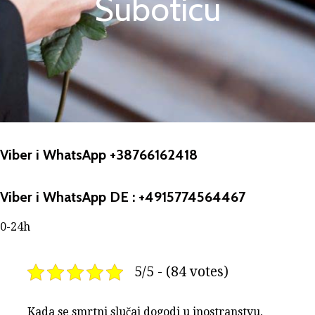
Suboticu
Viber i WhatsApp +38766162418
Viber i WhatsApp DE : +4915774564467
0-24h
5/5 - (84 votes)
Kada se smrtni slučaj dogodi u inostranstvu,